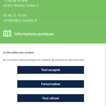
1 rue de la Noë
44321 Nantes Cedex 3
02 40 37 16 00
contact
@ec-nantes.fr
Informations pratiques
Pour nous contacter directement :
neutralite-carbone@ec-nantes.fr
Le site utilise des cookies
➜
Consultez notre politique en matière de protection des données.
Restons connectés
Tout accepter
Facebook :
https://www.facebook.com/nco2centralenantes
Personnaliser
Instagram :
https://www.instagram.com/nco2_centralenantes/
Tout refuser