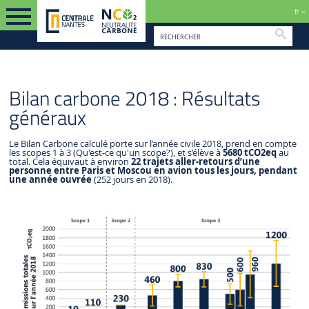
fr
Reche
BILAN CARBONE 2018
FR
BILAN CARBONE
RÉSULATS GÉNÉRAUX
Bilan carbone 2018 : Résultats
généraux
Le Bilan Carbone calculé porte sur l’année civile 2018, prend en compte
les scopes 1 à 3 (Qu'est-ce qu'un scope?), et s’élève à
5680 tCO
2
eq
au
total. Cela équivaut à environ
22 trajets aller-retours d’une
personne entre Paris et Moscou en avion tous les jours, pendant
une année ouvrée
(252 jours en 2018).